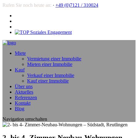
Rufen Sie noch heute an:
·
+49 (0)7121 / 310024
Miete
Vermietung einer Immobilie
Mieten einer Immobilie
Kauf
Verkauf einer Immobilie
Kauf einer Immobilie
Über uns
Aktuelles
Referenzen
Kontakt
Blog
Navigation umschalten
2- bis 4- Zimmer-Neubau-Wohnungen –