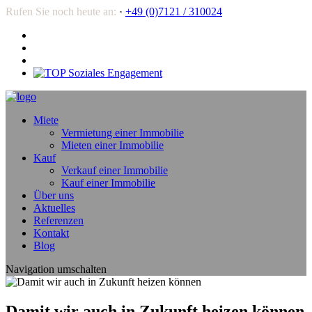
Rufen Sie noch heute an:
·
+49 (0)7121 / 310024
Miete
Vermietung einer Immobilie
Mieten einer Immobilie
Kauf
Verkauf einer Immobilie
Kauf einer Immobilie
Über uns
Aktuelles
Referenzen
Kontakt
Blog
Navigation umschalten
Damit wir auch in Zukunft heizen können