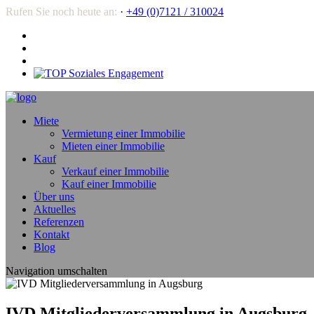
Rufen Sie noch heute an:
·
+49 (0)7121 / 310024
Miete
Vermietung einer Immobilie
Mieten einer Immobilie
Kauf
Verkauf einer Immobilie
Kauf einer Immobilie
Über uns
Aktuelles
Referenzen
Kontakt
Blog
Navigation umschalten
IVD Mitgliederversammlung in Augsburg