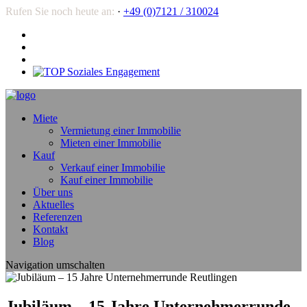
Rufen Sie noch heute an:
·
+49 (0)7121 / 310024
Miete
Vermietung einer Immobilie
Mieten einer Immobilie
Kauf
Verkauf einer Immobilie
Kauf einer Immobilie
Über uns
Aktuelles
Referenzen
Kontakt
Blog
Navigation umschalten
Jubiläum – 15 Jahre Unternehmerrunde