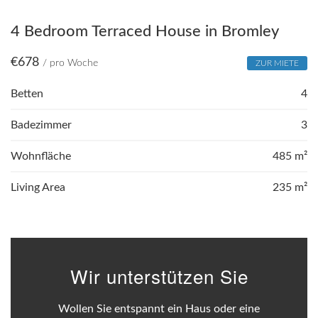
4 Bedroom Terraced House in Bromley
€
678
/ pro Woche
ZUR MIETE
Betten
4
Badezimmer
3
Wohnfläche
485 m²
Living Area
235 m²
Wir unterstützen Sie
Wollen Sie entspannt ein Haus oder eine