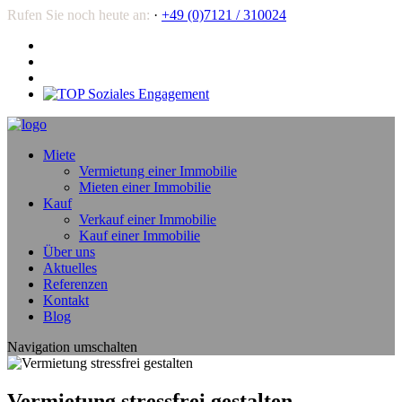
Rufen Sie noch heute an:
·
+49 (0)7121 / 310024
Miete
Vermietung einer Immobilie
Mieten einer Immobilie
Kauf
Verkauf einer Immobilie
Kauf einer Immobilie
Über uns
Aktuelles
Referenzen
Kontakt
Blog
Navigation umschalten
Vermietung stressfrei gestalten